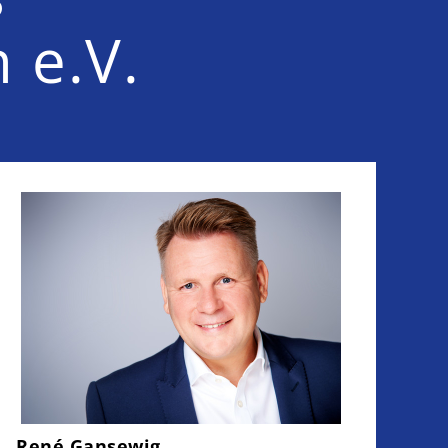
 e.V.
René Gansewig