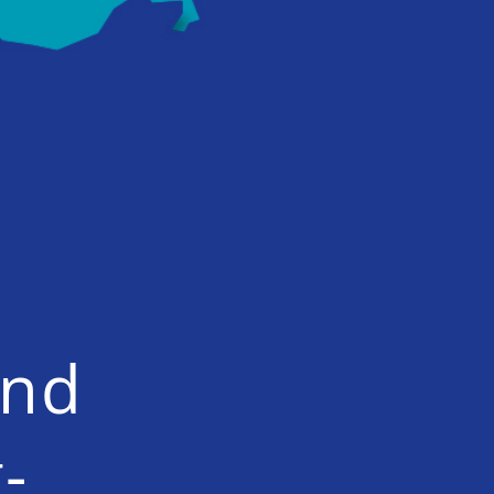
and
-