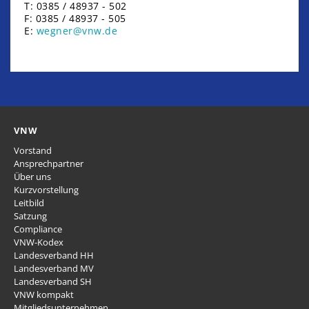
T: 0385 / 48937 - 502
F: 0385 / 48937 - 505
E:
wegner@vnw.de
VNW
Vorstand
Ansprechpartner
Über uns
Kurzvorstellung
Leitbild
Satzung
Compliance
VNW-Kodex
Landesverband HH
Landesverband MV
Landesverband SH
VNW kompakt
Mitgliedsunternehmen