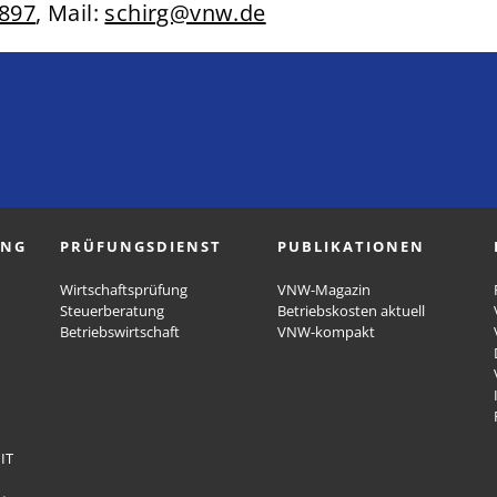
2897
, Mail:
schirg@vnw.de
UNG
PRÜFUNGSDIENST
PUBLIKATIONEN
Wirtschaftsprüfung
VNW-Magazin
Steuerberatung
Betriebskosten aktuell
Betriebswirtschaft
VNW-kompakt
IT